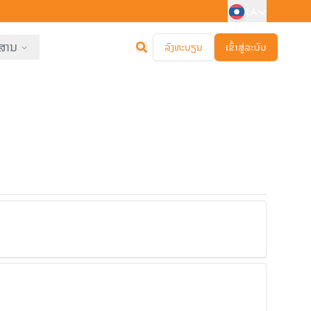
LA
ສານ
ລົງທະບຽນ
ເຂົ້າສູ່ລະບົບ