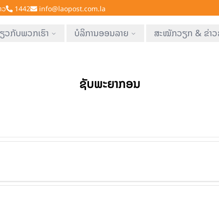
າວ
1442
info@laopost.com.la
່ຽວກັບພວກເຮົາ
ບໍລິການອອນລາຍ
ສະໝັກວຽກ & ຂ່າວ
ຊັບພະຍາກອນ