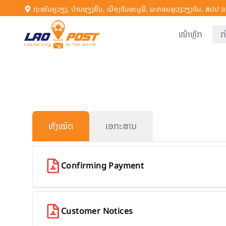
ຖະໜົນຄູວຽງ, ບ້ານຊຽງຍືນ, ເມືອງຈັນທະບູລີ, ນະຄອນຫຼວງວຽງຈັນ, ສປປ ລ
ໜ້າຫຼັກ
ກ
ທັງໝົດ
ເອກະສານ
Confirming Payment
Customer Notices