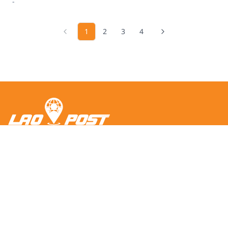
-
ຫ້ອງຄັດແຍກ
1
2
3
4
ຫ້ອງຄັດແຍກ ຈັນທະບູລີ ນະຄອນຫຼວງວຽງຈັນ
02022202990
ສູນແຈກຢາຍຕາມບ້ານ
ສູນແຈກຢາຍຕາມບ້ານ ຈັນທະບູລີ ນະຄອນຫຼວງວຽງຈັນ
2056980559
ສູນແຈກຢາຍເຄົາເຕີ
ສູນແຈກຢາຍເຄົາເຕີ ຈັນທະບູລີ ນະຄອນຫຼວງວຽງຈັນ
2055663675
ແຖບເມນູ
ສູນແຈກຢາຍຕູ້ໄປສະນີ
ໜ້າຫຼັກ
ສູນແຈກຢາຍຕູ້ໄປສະນີ ຈັນທະບູລີ ນະຄອນຫຼວງວຽງຈັນ
2059668969
ປະຫວັດຂອງພວກເຮົາ
ສະຖິຕິການບໍລິການ
ປນ ເມືອງຜົ້ງສາລີ
ຈຸດບໍລິການໄປສະນີ