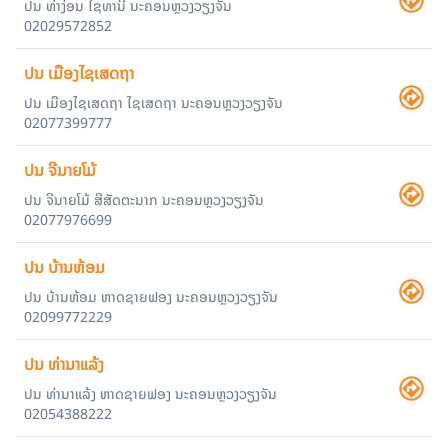
ປນ ທ່າງ່ອນ ໄຊທານີ ນະຄອນຫຼວງວຽງຈັນ
02029572852
ປນ ເມືອງໄຊເສດຖາ
ປນ ເມືອງໄຊເສດຖາ ໄຊເສດຖາ ນະຄອນຫຼວງວຽງຈັນ
02077399777
ປນ ຈີນາຍໂມ້
ປນ ຈີນາຍໂມ້ ສີສັດຕະນາກ ນະຄອນຫຼວງວຽງຈັນ
02077976699
ປນ ບ້ານຫ້ອມ
ປນ ບ້ານຫ້ອມ ຫາດຊາຍຟອງ ນະຄອນຫຼວງວຽງຈັນ
02099772229
ປນ ທ່ານາແລ້ງ
ປນ ທ່ານາແລ້ງ ຫາດຊາຍຟອງ ນະຄອນຫຼວງວຽງຈັນ
02054388222