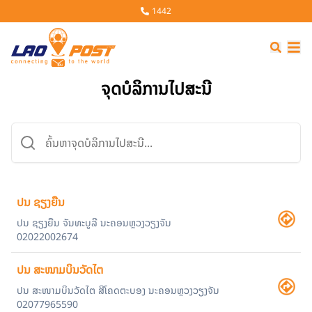
1442
LA
ຈຸດບໍລິການໄປສະນີ
ປນ ຊຽງຍືນ
ປນ ຊຽງຍືນ ຈັນທະບູລີ ນະຄອນຫຼວງວຽງຈັນ
02022002674
ປນ ສະໜາມບິນວັດໄຕ
ປນ ສະໜາມບິນວັດໄຕ ສີໂຄດຕະບອງ ນະຄອນຫຼວງວຽງຈັນ
02077965590