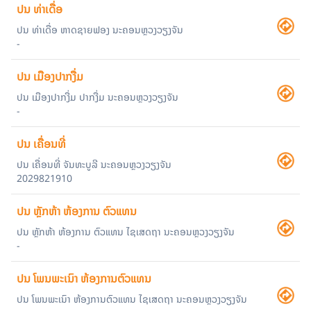
ປນ ທ່າເດື່ອ
ປນ ທ່າເດື່ອ ຫາດຊາຍຟອງ ນະຄອນຫຼວງວຽງຈັນ
-
ປນ ເມືອງປາກງື່ມ
ປນ ເມືອງປາກງື່ມ ປາກງື່ມ ນະຄອນຫຼວງວຽງຈັນ
-
ປນ ເຄື່ອນທີ່
ປນ ເຄື່ອນທີ່ ຈັນທະບູລີ ນະຄອນຫຼວງວຽງຈັນ
2029821910
ປນ ຫຼັກຫ້າ ຫ້ອງການ ຕົວແທນ
ປນ ຫຼັກຫ້າ ຫ້ອງການ ຕົວແທນ ໄຊເສດຖາ ນະຄອນຫຼວງວຽງຈັນ
-
ປນ ໂພນພະເນົາ ຫ້ອງການຕົວແທນ
ປນ ໂພນພະເນົາ ຫ້ອງການຕົວແທນ ໄຊເສດຖາ ນະຄອນຫຼວງວຽງຈັນ