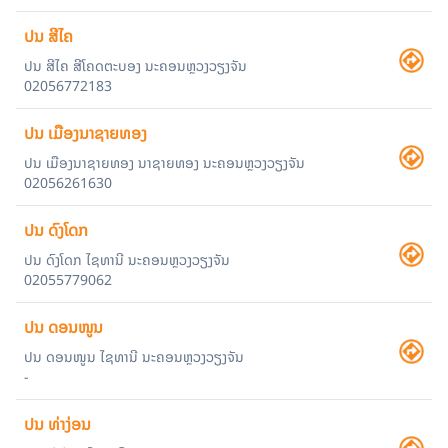
ປນ ສີໄຄ
ປນ ສີໄຄ ສີໂຄດຕະບອງ ນະຄອນຫຼວງວຽງຈັນ
02056772183
ປນ ເມືອງນາຊາຍທອງ
ປນ ເມືອງນາຊາຍທອງ ນາຊາຍທອງ ນະຄອນຫຼວງວຽງຈັນ
02056261630
ປນ ດົງໂດກ
ປນ ດົງໂດກ ໄຊທານີ ນະຄອນຫຼວງວຽງຈັນ
02055779062
ປນ ດອນໜູນ
ປນ ດອນໜູນ ໄຊທານີ ນະຄອນຫຼວງວຽງຈັນ
-
ປນ ທ່າງ່ອນ